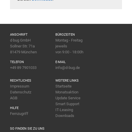
ANSCHRIFT
BÜROZEITEN
d·bug GmbH
Montag - Freitag
Sollner Str. 71a
jeweils
81479 München
von 9:00 - 18:00h
TELEFON
E-MAIL
+49 89 7901033
info@d-bug.de
RECHTLICHES
WEITERE LINKS
Impressum
Startseite
Datenschutz
Monatsaktion
AGB
Update Service
Smart Support
HILFE
IT-Leasing
Fernzugriff
Downloads
SO FINDEN SIE ZU UNS