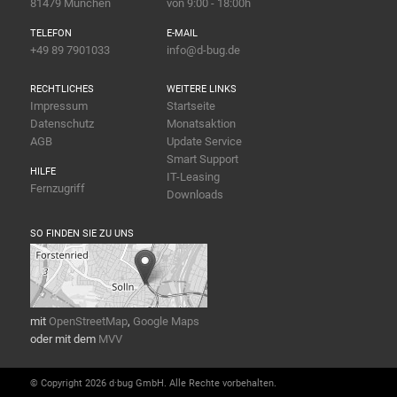
81479 München
von 9:00 - 18:00h
TELEFON
E-MAIL
+49 89 7901033
info@d-bug.de
RECHTLICHES
WEITERE LINKS
Impressum
Startseite
Datenschutz
Monatsaktion
AGB
Update Service
Smart Support
HILFE
IT-Leasing
Fernzugriff
Downloads
SO FINDEN SIE ZU UNS
mit
OpenStreetMap
,
Google Maps
oder mit dem
MVV
© Copyright 2026 d·bug GmbH. Alle Rechte vorbehalten.