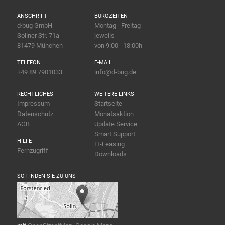
ANSCHRIFT
BÜROZEITEN
d·bug GmbH
Montag - Freitag
Sollner Str. 71a
jeweils
81479 München
von 9:00 - 18:00h
TELEFON
E-MAIL
+49 89 7901033
info@d-bug.de
RECHTLICHES
WEITERE LINKS
Impressum
Startseite
Datenschutz
Monatsaktion
AGB
Update Service
Smart Support
HILFE
IT-Leasing
Fernzugriff
Downloads
SO FINDEN SIE ZU UNS