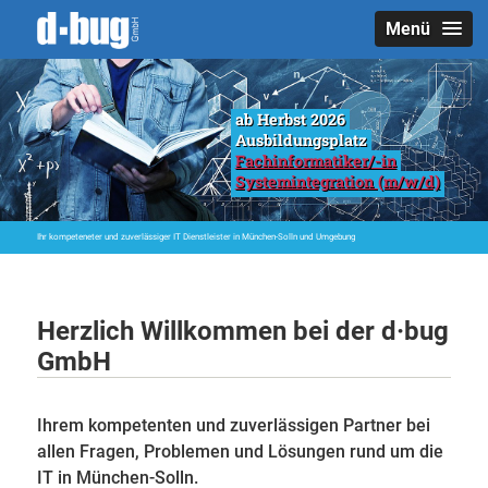
Menü
ab Herbst 2026
Ausbildungsplatz
Fachinformatiker/-in
Systemintegration (m/w/d)
Ihr kompeteneter und zuverlässiger IT Dienstleister in München-Solln und Umgebung
Herzlich Willkommen bei der d·bug
GmbH
Ihrem kompetenten und zuverlässigen Partner bei
allen Fragen, Problemen und Lösungen rund um die
IT in München-Solln.